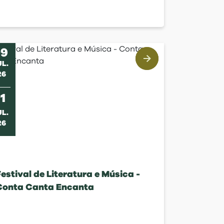
09
UL
.
26
11
UL
.
26
estival de Literatura e Música -
Conta Canta Encanta