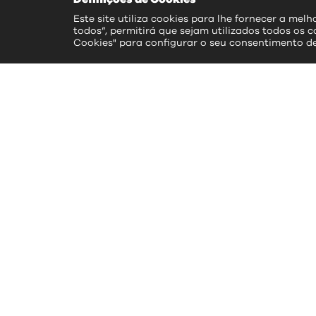
Este site utiliza cookies para lhe fornecer a mel
todos”, permitirá que sejam utilizados todos os c
Cookies" para configurar o seu consentimento d
ac
>> S
>> 
>> 
>> 
>> 