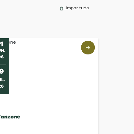
Limpar tudo
11
UN
.
26
s
19
UL
.
26
Fanzone