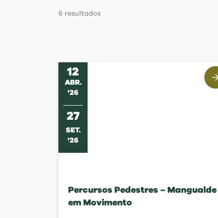
Regulamentos
6
resultados
12
ABR
.
'
26
27
SET
.
'
26
Percursos Pedestres – Mangualde
em Movimento