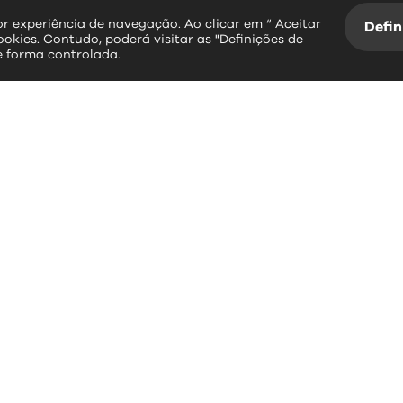
hor experiência de navegação. Ao clicar em “ Aceitar
Defin
ookies. Contudo, poderá visitar as "Definições de
e forma controlada.
essos rápidos
contactos
erviços Online
Largo Dr. Couto
Informação Geográfica
3534-004 Mangualde
Plataforma SIGA
Leitura da Água
+351 232 619 88
BUPI