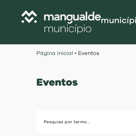
municíp
Câmara Munic
Página inicial
<
Eventos
Assembleia M
Freguesias
Eventos
Contratação P
Projetos Cofi
Recursos Hu
Programa de
Normativo
Gestão Financ