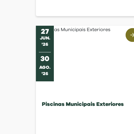
27
JUN
.
'
26
30
AGO
.
'
26
Piscinas Municipais Exteriores