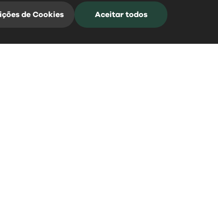
ições de Cookies
Aceitar todos
Mangualde Acontece
Subscreva a nossa Newsletter para estar
sempre informado
*Campos de preenchimento obrigatório
0