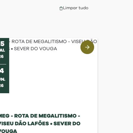
Limpar tudo
25
AI
.
26
s
14
UN
.
26
MEG - ROTA DE MEGALITISMO -
VISEU DÃO LAFÕES • SEVER DO
VOUGA