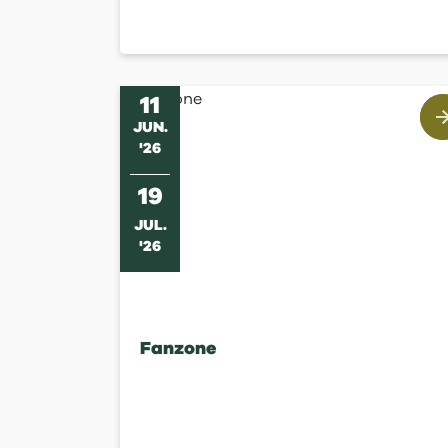
11
JUN
.
'
26
19
JUL
.
'
26
Fanzone