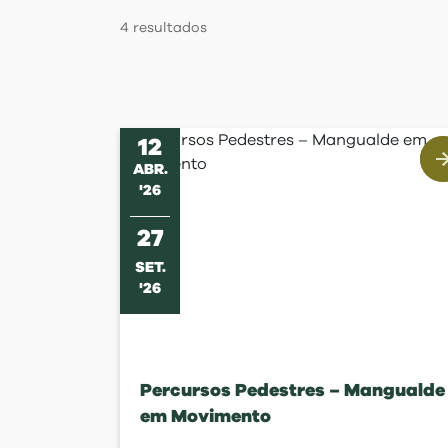
Regulamentos
4
resultados
12
ABR
.
'
26
27
SET
.
'
26
Percursos Pedestres – Mangualde
em Movimento