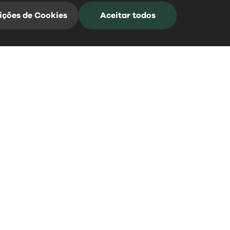
ições de Cookies
Aceitar todos
Mangualde Acontece
Subscreva a nossa Newsletter para estar
sempre informado
*Campos de preenchimento obrigatório
0