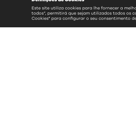
Este site utiliza cookies para lhe fornecer a mel
todos”, permitirá que sejam utilizados todos os c
Cookies" para configurar o seu consentimento d
ac
>> S
>> 
>> 
>> 
>> 