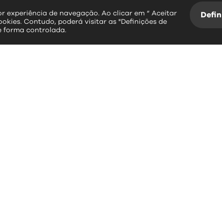
hor experiência de navegação. Ao clicar em “ Aceitar
Defin
ookies. Contudo, poderá visitar as "Definições de
e forma controlada.
essos rápidos
contactos
erviços Online
Largo Dr. Couto
Informação Geográfica
3534-004 Mangualde
Plataforma SIGA
Leitura da Água
+351 232 619 88
BUPI