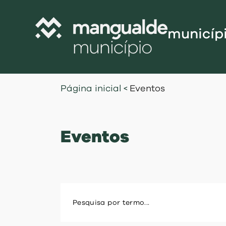
municíp
Câmara Munic
Página inicial
<
Eventos
Assembleia M
Freguesias
Eventos
Contratação P
Projetos Cofi
Recursos Hu
Programa de
Normativo
Gestão Financ