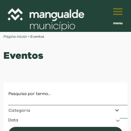
menu
Português
Página inicial
<
Eventos
English
Eventos
Français
município
Español
viver
Traduzido por:
investir
Categoria
balcão digital
Data