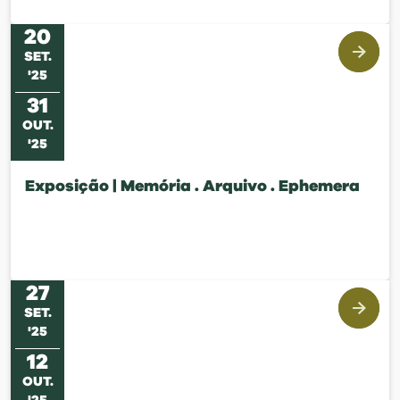
20
SET
.
'
25
31
OUT
.
'
25
Exposição | Memória . Arquivo . Ephemera
27
SET
.
'
25
12
OUT
.