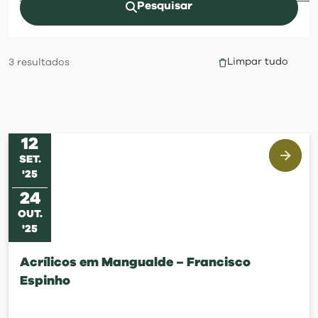
visit
Pesquisar
Limpar tudo
3
resultados
12
SET
.
'
25
24
OUT
.
'
25
Acrílicos em Mangualde – Francisco
Espinho