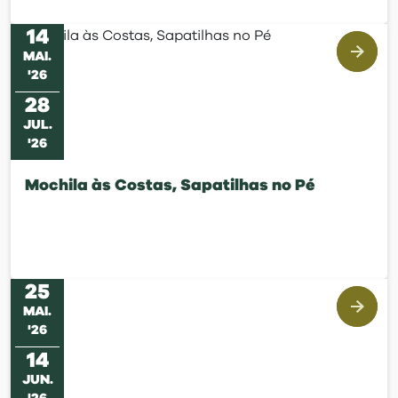
14
MAI
.
'
26
28
JUL
.
'
26
Mochila às Costas, Sapatilhas no Pé
25
MAI
.
'
26
14
JUN
.