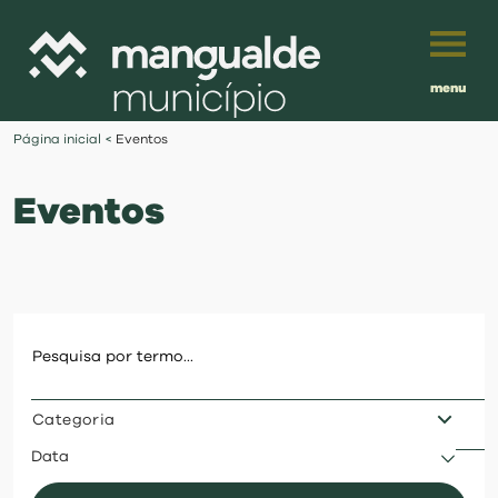
menu
Português
Página inicial
<
Eventos
English
Eventos
Français
município
Español
viver
Traduzido por:
investir
Categoria
balcão digital
Data