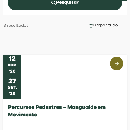
visit
Pesquisar
Limpar tudo
3
resultados
12
ABR
.
'
26
27
SET
.
'
26
Percursos Pedestres – Mangualde em
Movimento