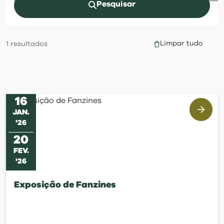
visit
Pesquisar
Limpar tudo
1
resultados
16
JAN
.
'
26
20
FEV
.
'
26
Exposição de Fanzines