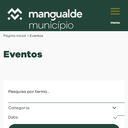
menu
Português
Página inicial
<
Eventos
English
Eventos
Français
município
Español
viver
Traduzido por:
investir
Categoria
balcão digital
Data