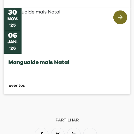
30
NOV
.
'
25
06
JAN
.
'
26
Mangualde mais Natal
Eventos
PARTILHAR