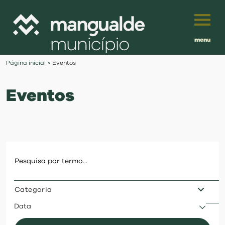
menu
Português
Página inicial
<
Eventos
English
Eventos
Français
município
Español
viver
Traduzido por:
investir
Categoria
balcão digital
Data