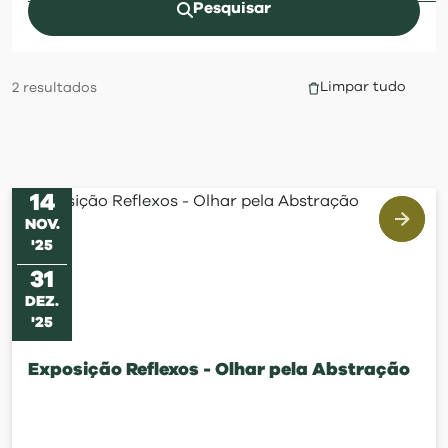
visit
Pesquisar
Limpar tudo
2
resultados
14
NOV
.
'
25
31
DEZ
.
'
25
Exposição Reflexos - Olhar pela Abstração