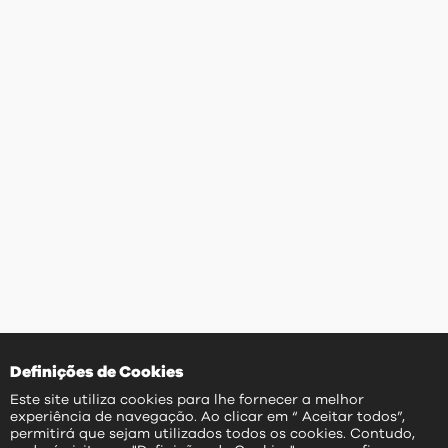
Definições de Cookies
Este site utiliza cookies para lhe fornecer a melhor
experiência de navegação. Ao clicar em “ Aceitar todos”,
permitirá que sejam utilizados todos os cookies. Contudo,