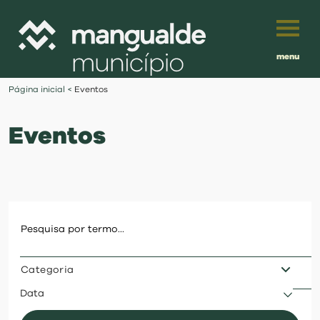
menu
Português
Página inicial
<
Eventos
English
Eventos
Français
município
Español
viver
Traduzido por:
investir
Categoria
balcão digital
Data