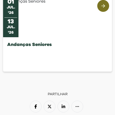
01
JUL
.
'
26
13
JUL
.
'
26
Andanças Seniores
PARTILHAR