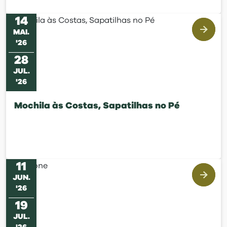
14
MAI
.
'
26
28
JUL
.
'
26
Mochila às Costas, Sapatilhas no Pé
11
JUN
.
'
26
19
JUL
.