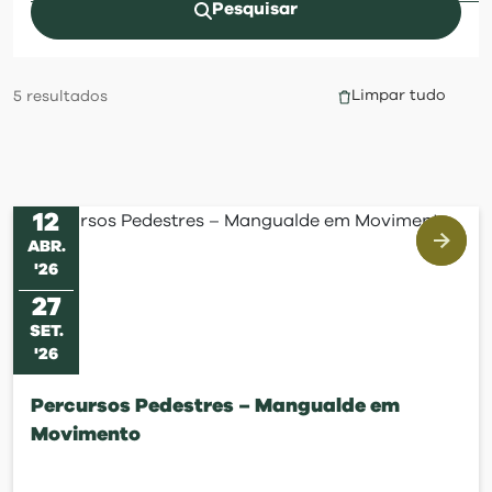
visit
Pesquisar
Limpar tudo
5
resultados
12
ABR
.
'
26
27
SET
.
'
26
Percursos Pedestres – Mangualde em
Movimento