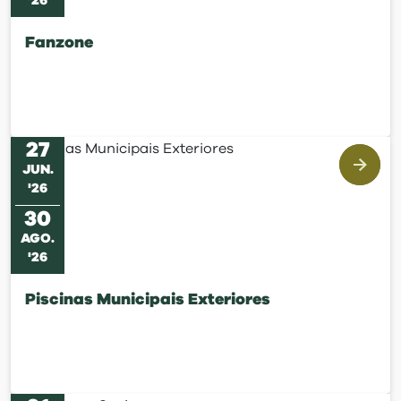
'
26
Fanzone
27
JUN
.
'
26
30
AGO
.
'
26
Piscinas Municipais Exteriores