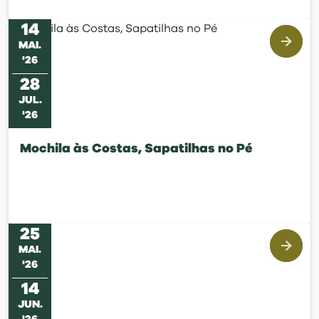
14
MAI
.
'
26
28
JUL
.
'
26
Mochila às Costas, Sapatilhas no Pé
25
MAI
.
'
26
14
JUN
.