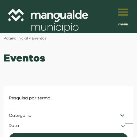
menu
Português
Página inicial
<
Eventos
English
Eventos
Français
município
Español
viver
Traduzido por:
investir
Categoria
balcão digital
Data