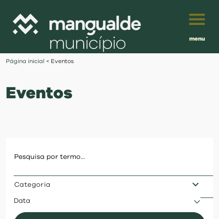
menu
Português
Página inicial
<
Eventos
English
Eventos
Français
município
Español
viver
Traduzido por:
investir
Categoria
balcão digital
Data