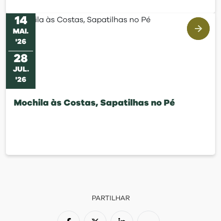
14
MAI
.
'
26
28
JUL
.
'
26
Mochila às Costas, Sapatilhas no Pé
PARTILHAR