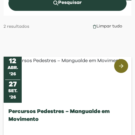
visit
Pesquisar
Limpar tudo
2
resultados
12
ABR
.
'
26
27
SET
.
'
26
Percursos Pedestres – Mangualde em
Movimento