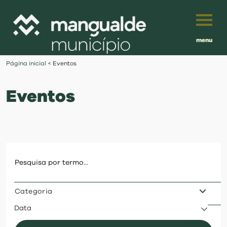
menu
Português
Página inicial
<
Eventos
English
Eventos
Français
município
Español
viver
Traduzido por:
investir
Categoria
balcão digital
Data