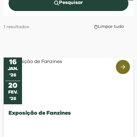
visit
Pesquisar
Limpar tudo
1
resultados
16
JAN
.
'
26
20
FEV
.
'
26
Exposição de Fanzines