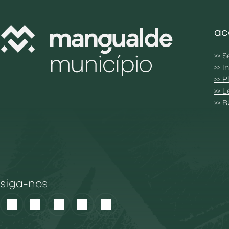
ac
>> S
>> 
>> 
>> 
>> 
siga-nos