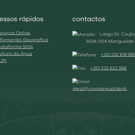
essos rápidos
contactos
erviços Online
Largo Dr. Couto
Informação Geográfica
3534-004 Mangualde
Plataforma SIGA
Leitura da Água
+351 232 619 88
BUPI
+351 232 623 958
geral@cmmangualde.pt